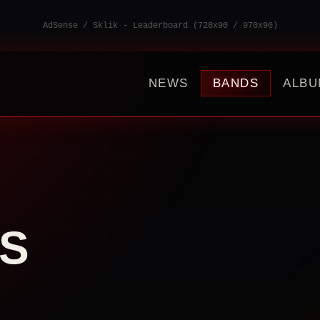
AdSense / Sklik - Leaderboard (728x90 / 970x90)
NEWS
BANDS
ALBU
S