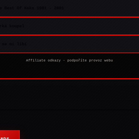
e Best Of Keks 1981 - 2001
rká koupel
 se mi líbí
Affiliate odkazy - podpoříte provoz webu