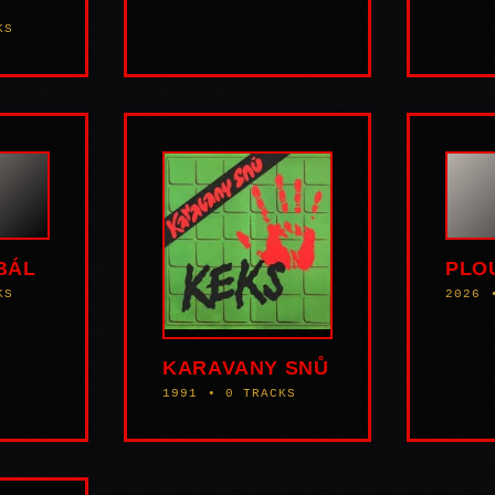
KS
BÁL
PLO
KS
2026 
KARAVANY SNŮ
1991 • 0 TRACKS