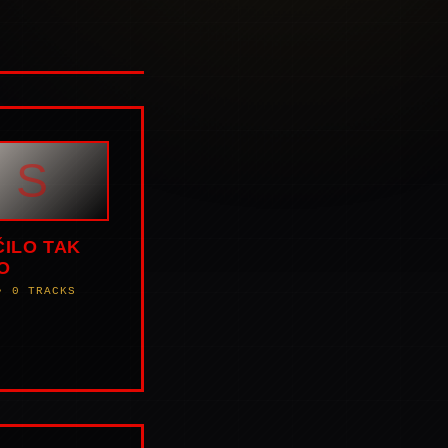
S
ČILO TAK
O
• 0 TRACKS