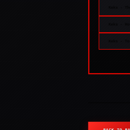
Keks - Th
Keks - Ho
Keks - To