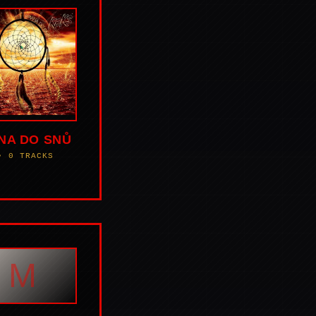
NA DO SNŮ
• 0 TRACKS
M