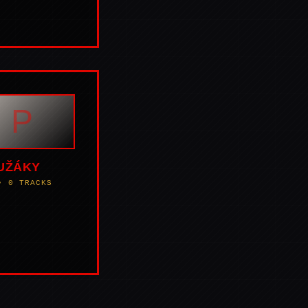
P
UŽÁKY
• 0 TRACKS