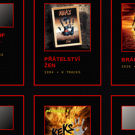
OF
-
KS
PŘÁTELSTVÍ
BRÁ
ŽEN
2026 
1994 • 0 TRACKS