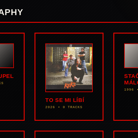
APHY
UPEL
STA
MÁL
KS
1996 
TO SE MI LÍBÍ
2026 • 0 TRACKS