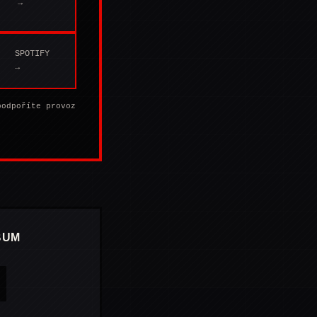
→
SPOTIFY
→
podpoříte provoz
BUM