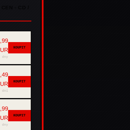
 CEN - CD /
,99
KOUPIT
EUR
 dny
,49
KOUPIT
EUR
 dní
,99
KOUPIT
EUR
 dny