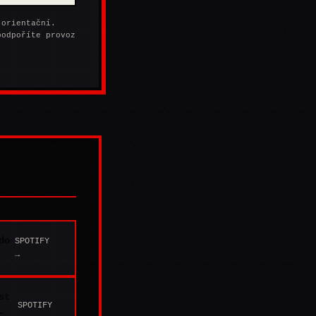
 orientační.
podpoříte provoz
.
do
SPOTIFY
→
st
SPOTIFY
-