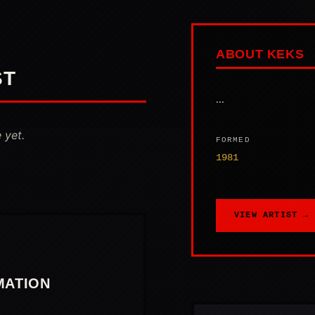
ABOUT KEKS
ST
...
 yet.
FORMED
1981
VIEW ARTIST →
MATION