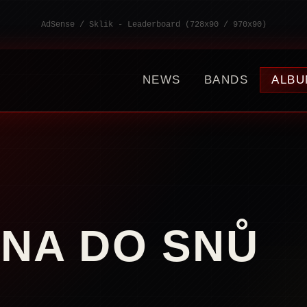
AdSense / Sklik - Leaderboard (728x90 / 970x90)
NEWS
BANDS
ALBU
NA DO SNŮ