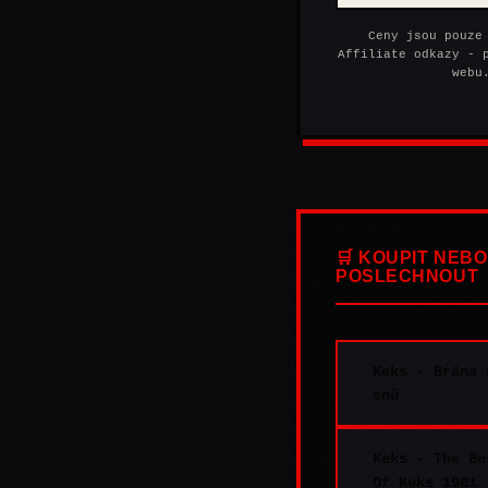
Ceny jsou pouze
Affiliate odkazy - 
webu
🛒 KOUPIT NEBO
POSLECHNOUT
Keks - Brána 
snů
Keks - The Be
Of Keks 1981 