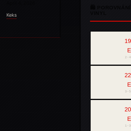
April 4, 2026
🛍️ POROVNÁNÍ
VINYL
Keks
19
THOMANN
2-4
22
MUZIKER
3-5
20
SUPRAPHONLINE
1-3