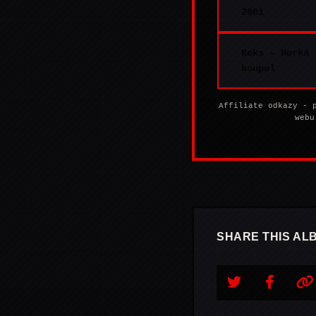
2001
Keks - Horká
koupel
Affiliate odkazy - 
webu
SHARE THIS AL