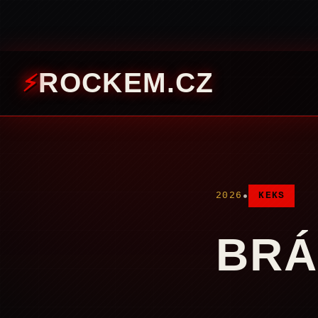
ROCKEM.CZ
•
2026
KEKS
BRÁ