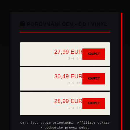
🛍️ POROVNÁNÍ CEN - CD / VINYL
27,99 EUR
THOMANN
KOUPIT
2-4 dny
30,49 EUR
MUZIKER
KOUPIT
3-5 dní
28,99 EUR
SUPRAPHONLINE
KOUPIT
1-3 dny
Ceny jsou pouze orientační. Affiliate odkazy
- podpoříte provoz webu.