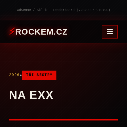
AdSense / Sklik - Leaderboard (728x90 / 970x90)
ROCKEM.CZ
•
2026
TŘI SESTRY
NA EXX