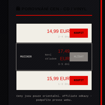
🛍️ POROVNÁNÍ CEN - CD / VINYL
14,99 EUR
THOMANN
KOUPIT
2-4 dny
17,49
Není
MUZIKER
HLÍDAT
EUR
skladem
3-5 dní
15,99 EUR
SUPRAPHONLINE
KOUPIT
1-3 dny
Ceny jsou pouze orientační. Affiliate odkazy -
podpoříte provoz webu.