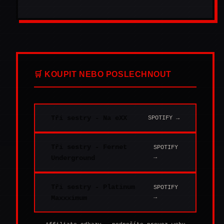
🛒 KOUPIT NEBO POSLECHNOUT
Tři sestry - Na eXX
SPOTIFY →
Tři sestry - Fernet
SPOTIFY
→
Underground
Tři sestry - Platinum
SPOTIFY
→
Maxxximum